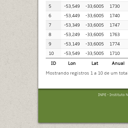
5
-53,549
-33,6005
1730
6
-53,449
-33,6005
1740
7
-53,349
-33,6005
1747
8
-53,249
-33,6005
1763
9
-53,149
-33,6005
1774
10
-53,549
-33,5005
1710
ID
Lon
Lat
Anual
Mostrando registros 1 a 10 de um tota
INPE - Instituto 