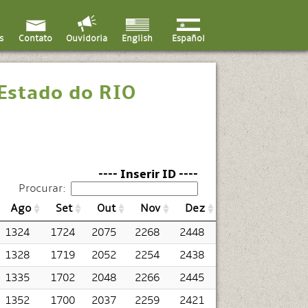
s
Contato
English
Español
Ouvidoria
 Estado do RIO
---- Inserir ID ----
Procurar:
Ago
Set
Out
Nov
Dez
1324
1724
2075
2268
2448
1328
1719
2052
2254
2438
1335
1702
2048
2266
2445
1352
1700
2037
2259
2421