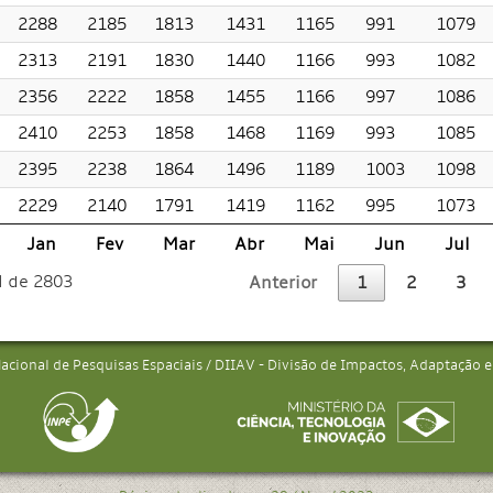
2288
2185
1813
1431
1165
991
1079
2313
2191
1830
1440
1166
993
1082
2356
2222
1858
1455
1166
997
1086
2410
2253
1858
1468
1169
993
1085
2395
2238
1864
1496
1189
1003
1098
2229
2140
1791
1419
1162
995
1073
Jan
Fev
Mar
Abr
Mai
Jun
Jul
l de 2803
Anterior
1
2
3
Nacional de Pesquisas Espaciais / DIIAV - Divisão de Impactos, Adaptação 