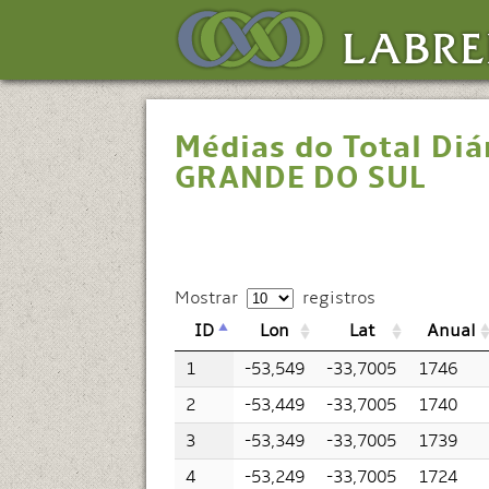
Médias do Total Diá
GRANDE DO SUL
Mostrar
registros
ID
Lon
Lat
Anual
1
-53,549
-33,7005
1746
2
-53,449
-33,7005
1740
3
-53,349
-33,7005
1739
4
-53,249
-33,7005
1724