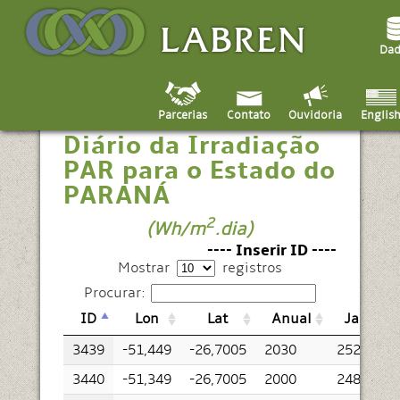
Dad
Médias do Total
Parcerias
Contato
Englis
Ouvidoria
Diário da Irradiação
PAR para o Estado do
PARANÁ
2
(Wh/m
.dia)
---- Inserir ID ----
Mostrar
registros
Procurar:
ID
Lon
Lat
Anual
Jan
3439
-51,449
-26,7005
2030
2529
3440
-51,349
-26,7005
2000
2485