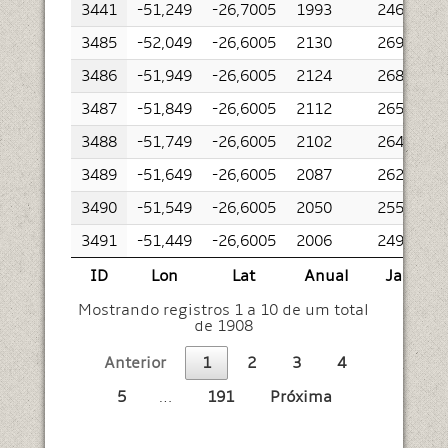
3441
-51,249
-26,7005
1993
2466
3485
-52,049
-26,6005
2130
2694
3486
-51,949
-26,6005
2124
2681
3487
-51,849
-26,6005
2112
2654
3488
-51,749
-26,6005
2102
2644
3489
-51,649
-26,6005
2087
2626
3490
-51,549
-26,6005
2050
2553
3491
-51,449
-26,6005
2006
2494
ID
Lon
Lat
Anual
Jan
Mostrando registros 1 a 10 de um total
de 1908
Anterior
1
2
3
4
5
…
191
Próxima