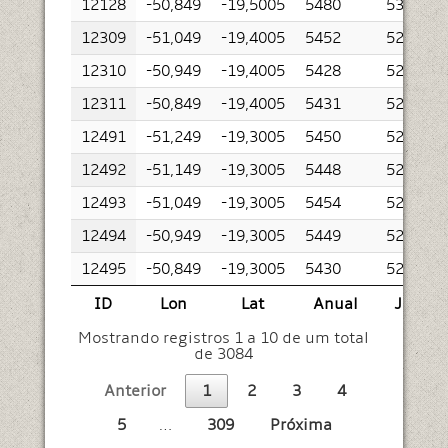
12128
-50,849
-19,5005
5480
5307
12309
-51,049
-19,4005
5452
5208
12310
-50,949
-19,4005
5428
5223
12311
-50,849
-19,4005
5431
5291
12491
-51,249
-19,3005
5450
5212
12492
-51,149
-19,3005
5448
5222
12493
-51,049
-19,3005
5454
5232
12494
-50,949
-19,3005
5449
5258
12495
-50,849
-19,3005
5430
5288
ID
Lon
Lat
Anual
Jan
Mostrando registros 1 a 10 de um total
de 3084
Anterior
1
2
3
4
5
…
309
Próxima