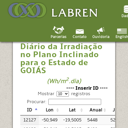
Dad
Médias do Total
Parcerias
Contato
Englis
Ouvidoria
Diário da Irradiação
no Plano Inclinado
para o Estado de
GOIÁS
2
(Wh/m
.dia)
---- Inserir ID ----
Mostrar
registros
Procurar:
ID
Lon
Lat
Anual
Jan
12127
-50,949
-19,5005
5448
5260