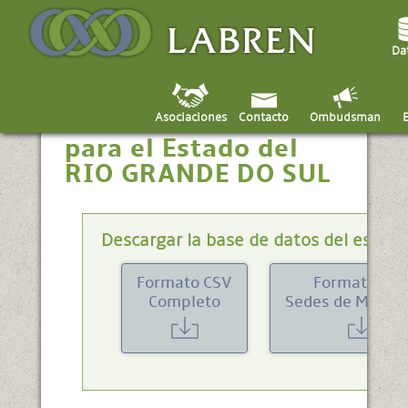
Da
Datos de irradiación
Asociaciones
Contacto
Ombudsman
para el Estado del
RIO GRANDE DO SUL
Descargar la base de datos del estado
Formato CSV
Formato CS
Completo
Sedes de Munici